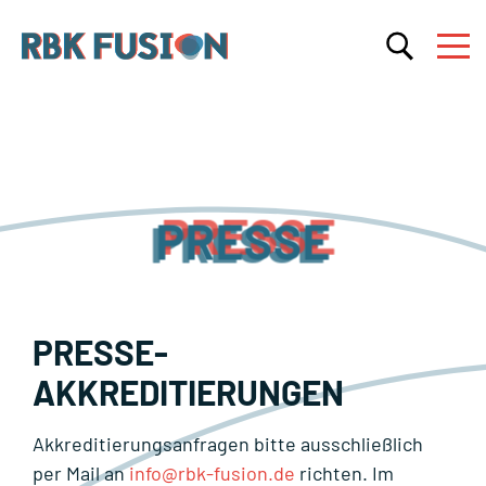
RBK Fusion
RBK Fusion
Konzertagentur
PRESSE
PRESSE-
AKKREDITIERUNGEN
Akkreditierungsanfragen bitte ausschließlich
per Mail an
info@rbk-fusion.de
richten. Im