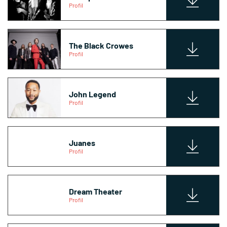
Profil
The Black Crowes
Profil
John Legend
Profil
Juanes
Profil
Dream Theater
Profil