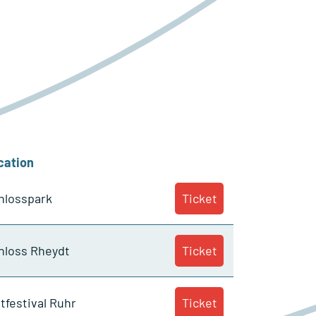
cation
hlosspark
Ticket
hloss Rheydt
Ticket
ltfestival Ruhr
Ticket