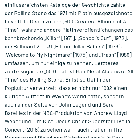
einflussreichsten Kataloge der Geschichte zählte
der Rolling Stone das 1971 mit Platin ausgezeichnete
Love It To Death zu den „500 Greatest Albums of All
Time“, während andere Platinveröffentlichungen das
bahnbrechende „Killer“ [1971], „School’s Out“ [1972],
die Billboard 200 #1 „Billion Dollar Babies“ [1973],
„Welcome to My Nightmare“ [1975] und „Trash“ [1989]
umfassen, um nur einige zu nennen. Letzteres
zierte sogar die „50 Greatest Hair Metal Albums of All
Time“ des Rolling Stone. Er ist so tief in der
Popkultur verwurzelt, dass er nicht nur 1992 einen
kultigen Auftritt in Wayne’s World hatte, sondern
auch an der Seite von John Legend und Sara
Bareilles in der NBC-Produktion von Andrew Lloyd
Weber und Tim Rice‘ Jesus Christ Superstar Live in
Concert (2018) zu sehen war – auch trat er in The
Muppets und Die wilden Siebziger! sowie in Dark