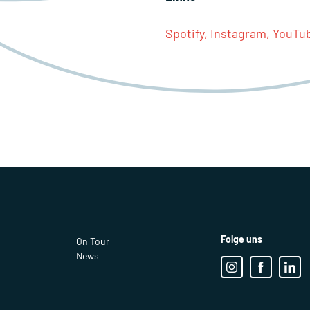
Spotify,
Instagram,
YouTu
Folge uns
On Tour
News