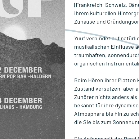
(Frankreich, Schweiz, Dä
ihrem kulturellen Hinterg
Zuhause und Gründungsor
Yuuf verbindet auf natürli
musikalischen Einflüsse au
traumhaften, sonnendurch
organischen Instrumental
Beim Hören ihrer Platten 
Zustand versetzen, aber a
Zuhörer nichts anders als
bekannt für ihre dynamisc
Atmosphäre bis hin zu sc
die Sie bis zum Sonnenun
Die Anfangszeit der Band 