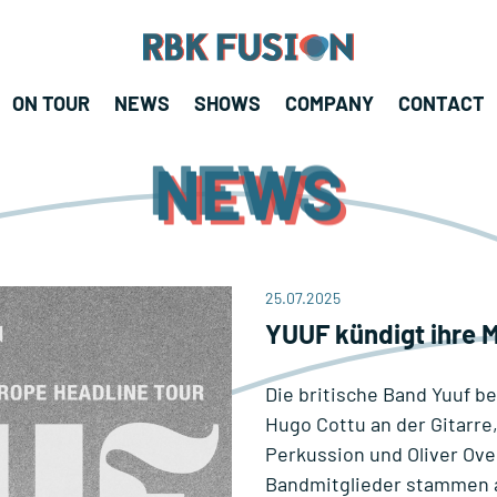
RBK Fusion
RBK Fusion
ON TOUR
NEWS
SHOWS
COMPANY
CONTACT
Konzertagentur
NEWS
25.07.2025
YUUF kündigt ihre M
Die britische Band Yuuf b
Hugo Cottu an der Gitarre
Perkussion und Oliver Ove
Bandmitglieder stammen a