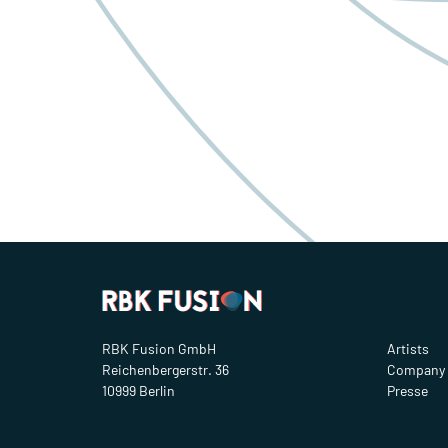
RBK Fusion GmbH
Artists
Reichenbergerstr. 36
Company
10999 Berlin
Presse