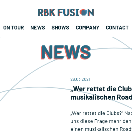
RBK Fusion
RBK Fusion
ON TOUR
NEWS
SHOWS
COMPANY
CONTACT
Konzertagentur
NEWS
26.03.2021
„Wer rettet die Cl
musikalischen Road
„Wer rettet die Clubs?“ N
uns diese Frage mehr den
einen musikalischen Road