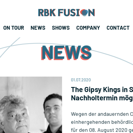
RBK Fusion
RBK Fusion
ON TOUR
NEWS
SHOWS
COMPANY
CONTACT
Konzertagentur
NEWS
01.07.2020
The Gipsy Kings in 
Nachholtermin mög
Wegen der andauernden C
einhergehenden behördli
für den 08. August 2020 