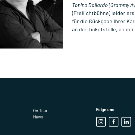
Tonino Baliardo
(Grammy Aw
(Freilichtbühne) leider er
für die Rückgabe Ihrer Ka
an die Ticketstelle, an de
Folge uns
On Tour
News