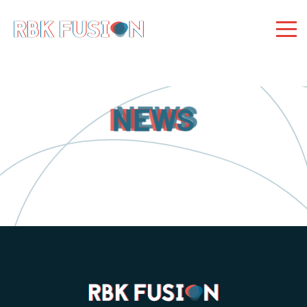
RBK Fusion
RBK Fusion
Konzertagentur
NEWS