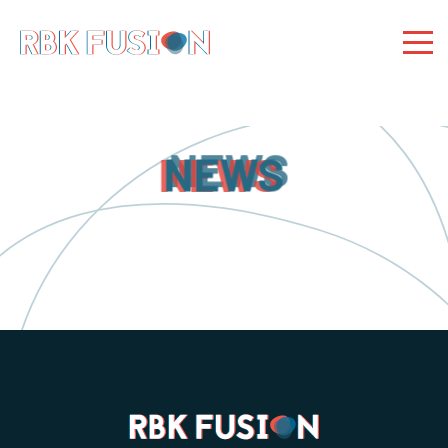
RBK Fusion
RBK Fusion
Konzertagentur
NEWS