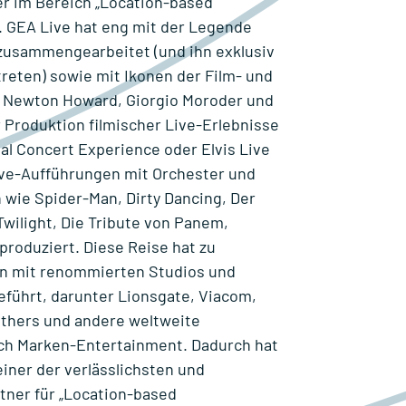
er im Bereich „Location-based
 GEA Live hat eng mit der Legende
zusammengearbeitet (und ihn exklusiv
treten) sowie mit Ikonen der Film- und
 Newton Howard, Giorgio Moroder und
Produktion filmischer Live-Erlebnisse
ial Concert Experience oder Elvis Live
ive-Aufführungen mit Orchester und
 wie Spider-Man, Dirty Dancing, Der
 Twilight, Die Tribute von Panem,
roduziert. Diese Reise hat zu
n mit renommierten Studios und
führt, darunter Lionsgate, Viacom,
others und andere weltweite
ch Marken-Entertainment. Dadurch hat
einer der verlässlichsten und
tner für „Location-based