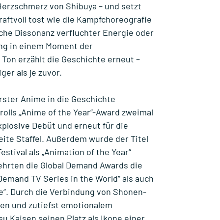
Herzschmerz von Shibuya – und setzt
kraftvoll tost wie die Kampfchoreografie
sche Dissonanz verfluchter Energie oder
ng in einem Moment der
 Ton erzählt die Geschichte erneut –
ger als je zuvor.
rster Anime in die Geschichte
olls „Anime of the Year“-Award zweimal
xplosive Debüt und erneut für die
ite Staffel. Außerdem wurde der Titel
stival als „Animation of the Year“
ehrten die Global Demand Awards die
Demand TV Series in the World“ als auch
e“. Durch die Verbindung von Shonen-
ren und zutiefst emotionalem
tsu Kaisen seinen Platz als Ikone einer