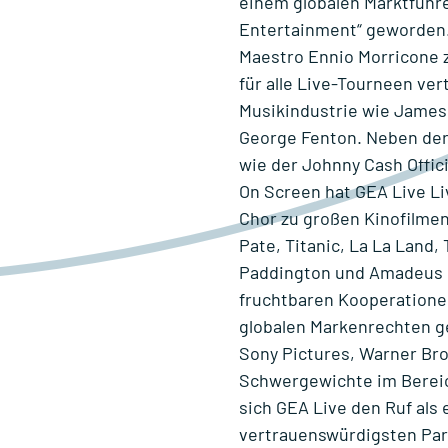
einem globalen Marktführ
Entertainment“ geworden.
Maestro Ennio Morricone 
für alle Live-Tourneen ver
Musikindustrie wie James
George Fenton. Neben der 
wie der Johnny Cash Offic
On Screen hat GEA Live L
Chor zu großen Kinofilmen
Pate, Titanic, La La Land,
Paddington und Amadeus p
fruchtbaren Kooperatione
globalen Markenrechten ge
Sony Pictures, Warner Br
Schwergewichte im Berei
sich GEA Live den Ruf als 
vertrauenswürdigsten Par