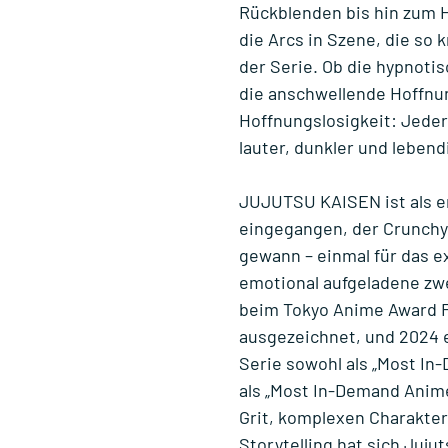
Rückblenden bis hin zum 
die Arcs in Szene, die so 
der Serie. Ob die hypnoti
die anschwellende Hoffnu
Hoffnungslosigkeit: Jeder
lauter, dunkler und lebendi
JUJUTSU KAISEN ist als e
eingegangen, der Crunchyr
gewann – einmal für das e
emotional aufgeladene zwe
beim Tokyo Anime Award Fe
ausgezeichnet, und 2024 
Serie sowohl als „Most In-
als „Most In-Demand Anim
Grit, komplexen Charakte
Storytelling hat sich Juju