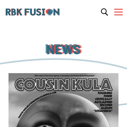
RBK Fusion
RBK Fusion
Konzertagentur
NEWS