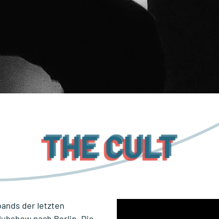
THE CULT
bands der letzten
lubshow nach Berlin. Die