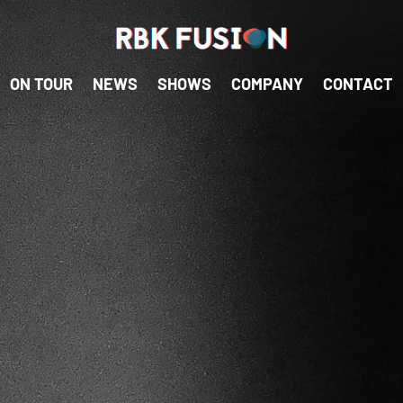
RBK Fusion
RBK Fusion
ON TOUR
NEWS
SHOWS
COMPANY
CONTACT
Konzertagentur