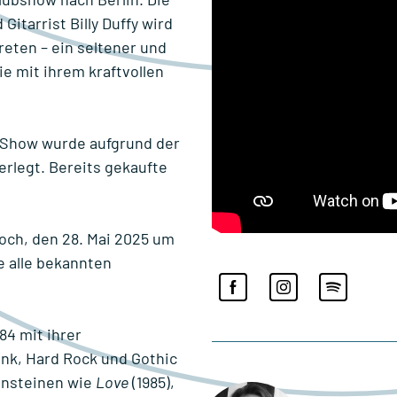
itarrist Billy Duffy wird
reten – ein seltener und
e mit ihrem kraftvollen
e Show wurde
aufgrund der
erlegt. Bereits gekaufte
woch, den 28. Mai 2025 um
 alle bekannten
84 mit ihrer
nk, Hard Rock und Gothic
ensteinen wie
Love
(1985),