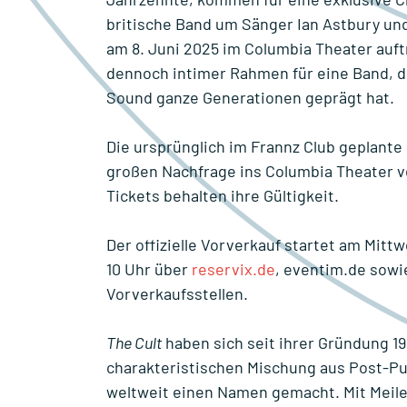
britische Band um Sänger Ian Astbury und G
am
8. Juni 2025 im Columbia Theater
auft
dennoch intimer Rahmen für eine Band, di
Sound ganze Generationen geprägt hat.
Die ursprünglich im Frannz Club geplant
großen Nachfrage
ins
Columbia Theater
v
Tickets behalten ihre Gültigkeit.
Der offizielle Vorverkauf startet am Mitt
10 Uhr über
reservix.de
,
eventim.de
sowie
Vorverkaufsstellen.
The Cult
haben sich seit ihrer Gründung 19
charakteristischen Mischung aus Post-Pu
weltweit einen Namen gemacht. Mit Meil