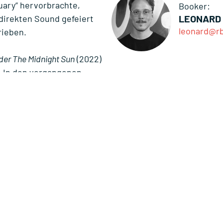
uary“ hervorbrachte,
Booker:
LEONARD
 direkten Sound gefeiert
leonard@rb
rieben.
der The Midnight Sun
(2022)
t. In den vergangenen
e Shows in Großbritannien
uauflagen ihrer Alben
.
sich Fans auf ein
 Klassiker und neue Songs
h und voller Energie.