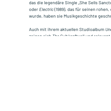
das die legendäre Single „She Sells Sanct
oder
Electric
(1989), das für seinen rohen,
wurde, haben sie Musikgeschichte gesch
Auch mit ihrem aktuellen Studioalbum
Un
zeigen sich
The Cult
kraftvoll und relevan
Monaten sorgte die Band durch besonder
und den USA sowie durch hochgelobte Ne
erneut für internationale Aufmerksamkeit
Mit der Show im Columbia Theater dürfen 
intensives Live-Erlebnis freuen, bei dem
gleichermaßen zelebriert werden – roh, na
Präsentiert von
www.starfm.de