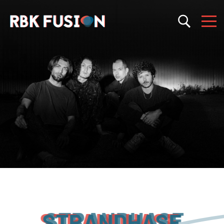
RBK Fusion
RBK Fusion
Konzertagentur
STRANDHASE