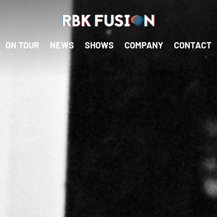
RBK Fusion
RBK Fusion
ON TOUR
NEWS
SHOWS
COMPANY
CONTACT
Konzertagentur