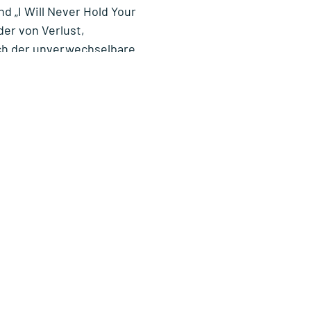
nd „I Will Never Hold Your
der von Verlust,
ch der unverwechselbare
s bleibt spürbar – ein
istert.
ei
Reservix
und allen
kalischen Ausdruck –
haft. Mit Wurzeln in Folk,
r ganzen Welt. Ihr
t einen kreativen