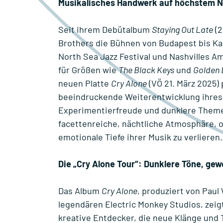
Musikalisches Handwerk auf höchstem N
Seit ihrem Debütalbum
Staying Out Late
(2
Brothers die Bühnen von Budapest bis Ka
North Sea Jazz Festival und Nashvilles Am
für Größen wie
The Black Keys
und
Golden 
neuen Platte
Cry Alone
(VÖ 21. März 2025)
beeindruckende Weiterentwicklung ihres 
Experimentierfreude und dunklere Theme
facettenreiche, nächtliche Atmosphäre, 
emotionale Tiefe ihrer Musik zu verlieren.
Die „Cry Alone Tour“: Dunklere Töne, ge
Das Album
Cry Alone
, produziert von Paul
legendären Electric Monkey Studios, zeig
kreative Entdecker, die neue Klänge und