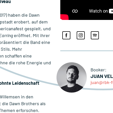
iveau
017) haben die Dawn
pstadt erobert, auf dem
ericanafest gespielt, und
Earring
eröffnet. Mit ihrer
präsentiert die Band eine
Stils. Mehr
n schaffen eine
ohne die rohe Energie und
Booker:
JUAN VE
juan@rbk-f
wohnte Leidenschaft
 Willemsen in den
t die Dawn Brothers als
 Themen erforschen.