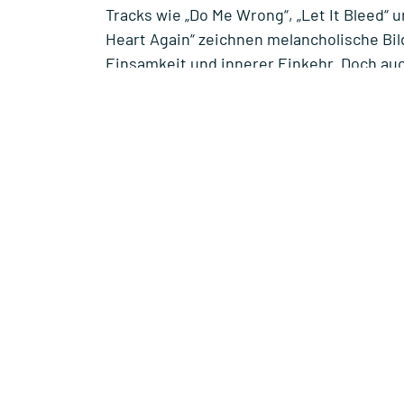
Tracks wie „Do Me Wrong“, „Let It Bleed“ u
Heart Again“ zeichnen melancholische Bil
Einsamkeit und innerer Einkehr. Doch au
Optimismus und Energie der Dawn Brother
Konzert, das sowohl berührt als auch bege
Tickets
sind ab dem 03.12.2024, 10 Uhr, b
offiziellen Vorverkaufsstellen erhältlich.
Links:
https://www.dawnbrothers.com/
Über die Dawn Brothers:
Die Dawn Brothers stehen für puren musi
schnörkellos, voller Hingabe und Leidensc
Blues und Soul begeistern sie Fans auf de
neuestes Album Cry Alone (2025) markier